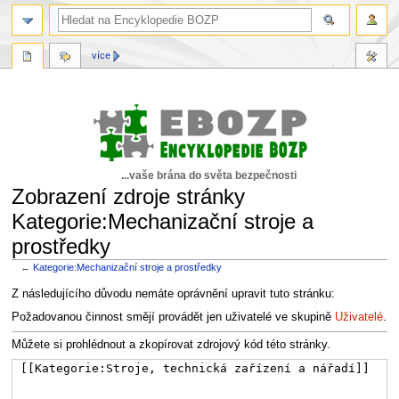
více
...vaše brána do světa bezpečnosti
Zobrazení zdroje stránky
Kategorie:Mechanizační stroje a
prostředky
←
Kategorie:Mechanizační stroje a prostředky
Skočit
Skočit
Z následujícího důvodu nemáte oprávnění upravit tuto stránku:
na
na
Požadovanou činnost smějí provádět jen uživatelé ve skupině
Uživatelé
.
navigaci
vyhledávání
Můžete si prohlédnout a zkopírovat zdrojový kód této stránky.