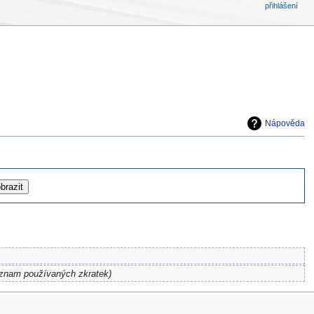
přihlášení
Nápověda
eznam používaných zkratek