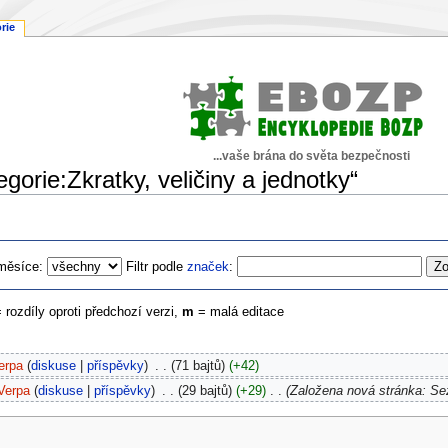
rie
...vaše brána do světa bezpečnosti
egorie:Zkratky, veličiny a jednotky“
měsíce:
Filtr podle
značek
:
= rozdíly oproti předchozí verzi,
m
= malá editace
erpa
diskuse
příspěvky
‎
71 bajtů
+42
Verpa
diskuse
příspěvky
‎
29 bajtů
+29
‎
Založena nová stránka: S