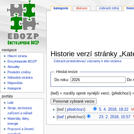
kategorie
diskuse
zobrazit zdroj
histo
navigace
Historie verzí stránky „Kat
Hlavní strana
Zobrazit protokolovací záznamy k této stránce
Encyklopedie BOZP
Aktuality
Skočit
Skočit
Hledat revize
Poslední změny
na
na
Náhodná stránka
Do roku:
Do 
navigaci
vyhledávání
Nápověda
Kategorie
(teď) = rozdíly oproti nynější verzi, (předchozí) 
portály
Lidé
Stroje, technická
teď
předchozí
5. 4. 2018, 19:22
‎
V
zařízení a nářadí
teď
předchozí
23. 2. 2018, 15:57
‎
Materiály, látky,
energie
Pracovní a životní
prostředí