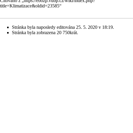
Citováno z „
https://ebozp.vubp.cz/wiki/index.php?
title=Klimatizace&oldid=23585
“
Stránka byla naposledy editována 25. 5. 2020 v 18:19.
Stránka byla zobrazena 20 750krát.