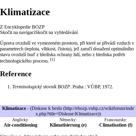
Klimatizace
Z Encyklopedie BOZP
Skočit na navigaci
Skočit na vyhledávání
Úprava ovzduší ve vymezeném prostoru, při které se přivádí vzduch v
parametrech (teplota, vlhkost, čistota), jež zaručí dosažení optimálního
stavu ovzduší buď z hlediska ochrany lidí, nebo z hlediska potřeb
[1]
technologického procesu.
Reference
Terminologický slovník BOZP
. Praha : VÚBP, 1972.
Klimatizace
- (
Diskuse k heslu
)
Anglicky:
Německy:
Francouzsky:
Air-conditioning
Klimatisierung (e)
Climatisation (f)