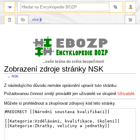
více
...vaše brána do světa bezpečnosti
Zobrazení zdroje stránky NSK
←
NSK
Skočit
Skočit
Z následujícího důvodu nemáte oprávnění upravit tuto stránku:
na
na
Požadovanou činnost smějí provádět jen uživatelé ve skupině
Uživatelé
.
navigaci
vyhledávání
Můžete si prohlédnout a zkopírovat zdrojový kód této stránky.