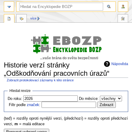
více
...vaše brána do světa bezpečnosti
Historie verzí stránky
Nápověda
„Odškodňování pracovních úrazů“
Zobrazit protokolovací záznamy k této stránce
Skočit
Skočit
Hledat revize
na
na
Do roku:
Do měsíce:
navigaci
vyhledávání
Filtr podle
značek
:
(teď) = rozdíly oproti nynější verzi, (předchozí) = rozdíly oproti předchozí
verzi,
m
= malá editace