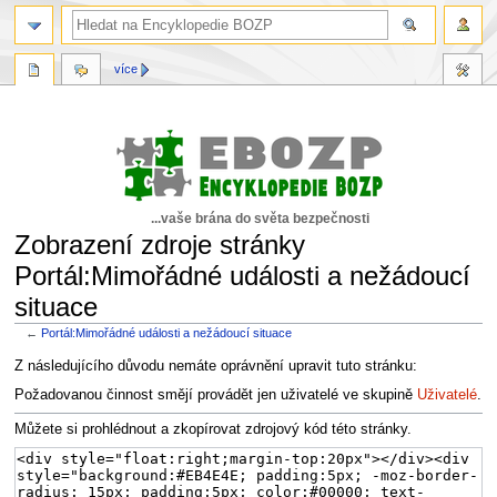
více
...vaše brána do světa bezpečnosti
Zobrazení zdroje stránky
Portál:Mimořádné události a nežádoucí
situace
←
Portál:Mimořádné události a nežádoucí situace
Skočit
Skočit
Z následujícího důvodu nemáte oprávnění upravit tuto stránku:
na
na
Požadovanou činnost smějí provádět jen uživatelé ve skupině
Uživatelé
.
navigaci
vyhledávání
Můžete si prohlédnout a zkopírovat zdrojový kód této stránky.