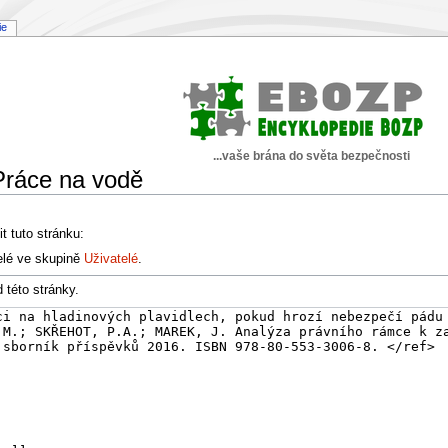
ie
...vaše brána do světa bezpečnosti
Práce na vodě
t tuto stránku:
elé ve skupině
Uživatelé
.
 této stránky.