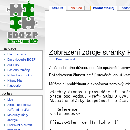
stránka
diskuse
zobrazit zdroj
histor
navigace
Zobrazení zdroje stránky 
Hlavní strana
←
Práce na vodě
Encyklopedie BOZP
Aktuality
Skočit
Skočit
Z následujícího důvodu nemáte oprávnění upravi
Poslední změny
na
na
Požadovanou činnost smějí provádět jen uživat
Náhodná stránka
navigaci
vyhledávání
Nápověda
Můžete si prohlédnout a zkopírovat zdrojový kód
Kategorie
portály
Lidé
Stroje, technická
zařízení a nářadí
Materiály, látky,
energie
Pracovní a životní
prostředí