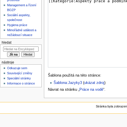
Management a řízení
BOZP
Sociální aspekty,
společnost
Hygiena práce
Mimořádné události a
nežádoucí situace
hledat
nástroje
Odkazuje sem
Související změny
Šablona použitá na této stránce:
Speciální stránky
Šablona:Jazyky3
(
ukázat zdroj
)
Informace o stránce
Návrat na stránku „
Práce na vodě
“.
Stránka byla zobrazen