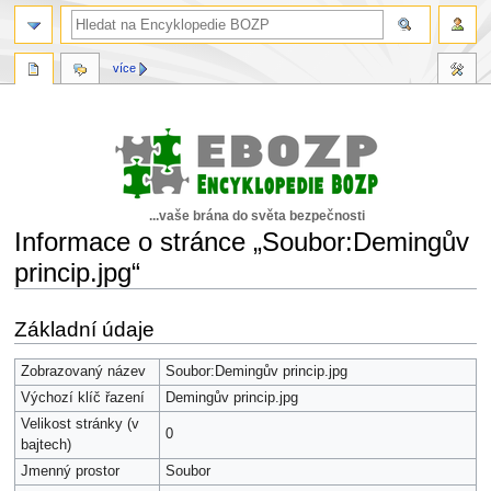
více
...vaše brána do světa bezpečnosti
Informace o stránce „Soubor:Demingův
princip.jpg“
Skočit
Skočit
Základní údaje
na
na
navigaci
vyhledávání
Zobrazovaný název
Soubor:Demingův princip.jpg
Výchozí klíč řazení
Demingův princip.jpg
Velikost stránky (v
0
bajtech)
Jmenný prostor
Soubor