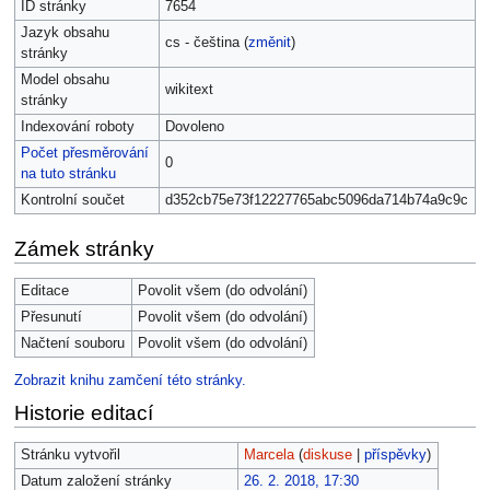
ID stránky
7654
Jazyk obsahu
cs - čeština (
změnit
)
stránky
Model obsahu
wikitext
stránky
Indexování roboty
Dovoleno
Počet přesměrování
0
na tuto stránku
Kontrolní součet
d352cb75e73f12227765abc5096da714b74a9c9c
Zámek stránky
Editace
Povolit všem (do odvolání)
Přesunutí
Povolit všem (do odvolání)
Načtení souboru
Povolit všem (do odvolání)
Zobrazit knihu zamčení této stránky.
Historie editací
Stránku vytvořil
Marcela
(
diskuse
|
příspěvky
)
Datum založení stránky
26. 2. 2018, 17:30