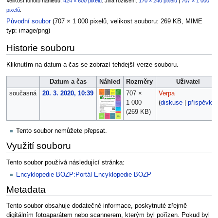
Velikost tohoto náhledu:
424 × 600 pixelů
.
Jiná rozlišení:
170 × 240 pixelů
|
707 × 1 000
pixelů
.
Původní soubor
‎
(707 × 1 000 pixelů, velikost souboru: 269 KB, MIME
typ:
image/png
)
Historie souboru
Kliknutím na datum a čas se zobrazí tehdejší verze souboru.
Datum a čas
Náhled
Rozměry
Uživatel
současná
20. 3. 2020, 10:39
707 ×
Verpa
1 000
(
diskuse
|
příspěvky
)
(269 KB)
Tento soubor nemůžete přepsat.
Využití souboru
Tento soubor používá následující stránka:
Encyklopedie BOZP:Portál Encyklopedie BOZP
Metadata
Tento soubor obsahuje dodatečné informace, poskytnuté zřejmě
digitálním fotoaparátem nebo scannerem, kterým byl pořízen. Pokud byl