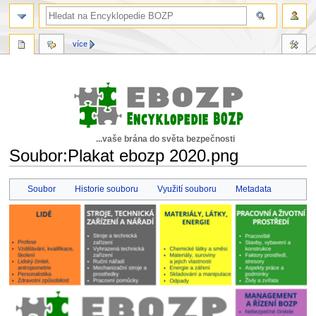
více
...vaše brána do světa bezpečnosti
Soubor:Plakat ebozp 2020.png
Skočit
Skočit
Soubor
Historie souboru
Využití souboru
Metadata
na
na
navigaci
vyhledávání