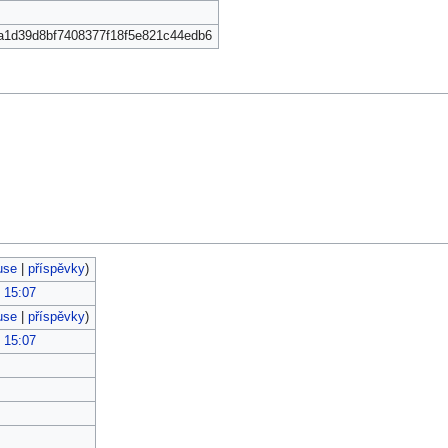
a1d39d8bf7408377f18f5e821c44edb6
use
|
příspěvky
)
, 15:07
use
|
příspěvky
)
, 15:07