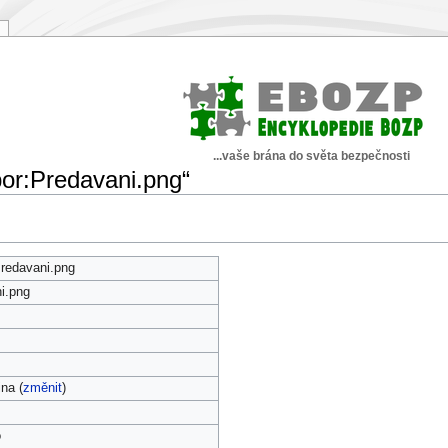
...vaše brána do světa bezpečnosti
or:Predavani.png“
redavani.png
i.png
ina (
změnit
)
o