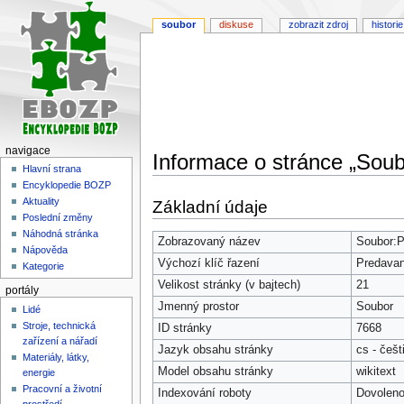
soubor
diskuse
zobrazit zdroj
historie
navigace
Informace o stránce „Soub
Hlavní strana
Encyklopedie BOZP
Skočit
Skočit
Aktuality
Základní údaje
na
na
Poslední změny
navigaci
vyhledávání
Náhodná stránka
Zobrazovaný název
Soubor:P
Nápověda
Výchozí klíč řazení
Predavan
Kategorie
Velikost stránky (v bajtech)
21
portály
Jmenný prostor
Soubor
Lidé
Stroje, technická
ID stránky
7668
zařízení a nářadí
Jazyk obsahu stránky
cs - češt
Materiály, látky,
Model obsahu stránky
wikitext
energie
Pracovní a životní
Indexování roboty
Dovolen
prostředí