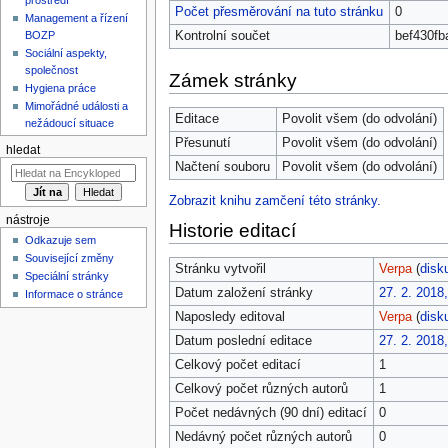
Počet přesměrování na tuto stránku
0
Management a řízení
Kontrolní součet
bef430fb
BOZP
Sociální aspekty,
společnost
Zámek stránky
Hygiena práce
Mimořádné události a
Editace
Povolit všem (do odvolání)
nežádoucí situace
Přesunutí
Povolit všem (do odvolání)
hledat
Načtení souboru
Povolit všem (do odvolání)
Zobrazit knihu zamčení této stránky.
nástroje
Historie editací
Odkazuje sem
Související změny
Stránku vytvořil
Verpa
(
disk
Speciální stránky
Datum založení stránky
27. 2. 2018
Informace o stránce
Naposledy editoval
Verpa
(
disk
Datum poslední editace
27. 2. 2018
Celkový počet editací
1
Celkový počet různých autorů
1
Počet nedávných (90 dní) editací
0
Nedávný počet různých autorů
0