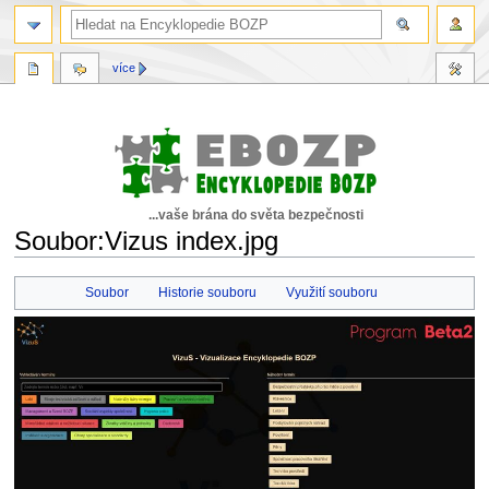
více
...vaše brána do světa bezpečnosti
Soubor:Vizus index.jpg
Skočit
Skočit
Soubor
Historie souboru
Využití souboru
na
na
navigaci
vyhledávání