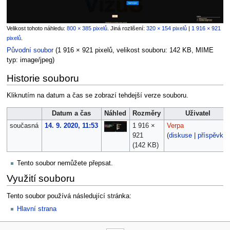
Velikost tohoto náhledu:
800 × 385 pixelů
.
Jiná rozlišení:
320 × 154 pixelů
|
1 916 × 921
pixelů
.
Původní soubor
‎
(1 916 × 921 pixelů, velikost souboru: 142 KB, MIME
typ:
image/jpeg
)
Historie souboru
Kliknutím na datum a čas se zobrazí tehdejší verze souboru.
Datum a čas
Náhled
Rozměry
Uživatel
současná
14. 9. 2020, 11:53
1 916 ×
Verpa
921
(
diskuse
|
příspěvky
)
(142 KB)
Tento soubor nemůžete přepsat.
Využití souboru
Tento soubor používá následující stránka:
Hlavní strana