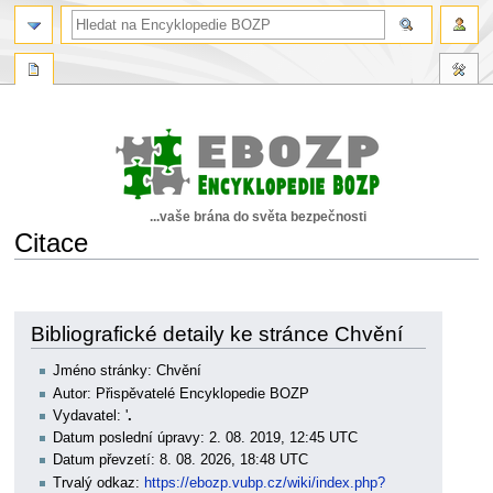
...vaše brána do světa bezpečnosti
Citace
Skočit
Skočit
na
na
navigaci
vyhledávání
Bibliografické detaily ke stránce Chvění
Jméno stránky: Chvění
Autor: Přispěvatelé Encyklopedie BOZP
Vydavatel: '
.
Datum poslední úpravy: 2. 08. 2019, 12:45 UTC
Datum převzetí: 8. 08. 2026, 18:48 UTC
Trvalý odkaz:
https://ebozp.vubp.cz/wiki/index.php?