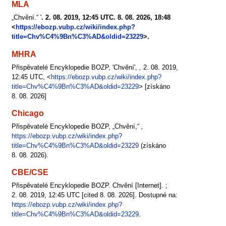
MLA
„Chvění.“ '
. 2. 08. 2019, 12:45 UTC. 8. 08. 2026, 18:48
<
https://ebozp.vubp.cz/wiki/index.php?
title=Chv%C4%9Bn%C3%AD&oldid=23229
>.
MHRA
Přispěvatelé Encyklopedie BOZP, 'Chvění',
,
2. 08. 2019,
12:45 UTC, <
https://ebozp.vubp.cz/wiki/index.php?
title=Chv%C4%9Bn%C3%AD&oldid=23229
> [získáno
8. 08. 2026]
Chicago
Přispěvatelé Encyklopedie BOZP, „Chvění,“
,
https://ebozp.vubp.cz/wiki/index.php?
title=Chv%C4%9Bn%C3%AD&oldid=23229
(získáno
8. 08. 2026).
CBE/CSE
Přispěvatelé Encyklopedie BOZP. Chvění [Internet]. ;
2. 08. 2019, 12:45 UTC [cited 8. 08. 2026]. Dostupné na:
https://ebozp.vubp.cz/wiki/index.php?
title=Chv%C4%9Bn%C3%AD&oldid=23229
.