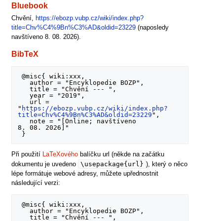
Bluebook
Chvění,
https://ebozp.vubp.cz/wiki/index.php?
title=Chv%C4%9Bn%C3%AD&oldid=23229
(naposledy
navštíveno 8. 08. 2026).
BibTeX
 @misc{ wiki:xxx,

   author = "Encyklopedie BOZP",

   title = "Chvění --- ",

   year = "2019",

   url = 
"
https://ebozp.vubp.cz/wiki/index.php?
title=Chv%C4%9Bn%C3%AD&oldid=23229
",

   note = "[Online; navštíveno 
8. 08. 2026]"

Při použití
LaTeXového
balíčku url (někde na začátku
\usepackage{url}
dokumentu je uvedeno
), který o něco
lépe formátuje webové adresy, můžete upřednostnit
následující verzi:
 @misc{ wiki:xxx,

   author = "Encyklopedie BOZP",

   title = "Chvění --- ",
