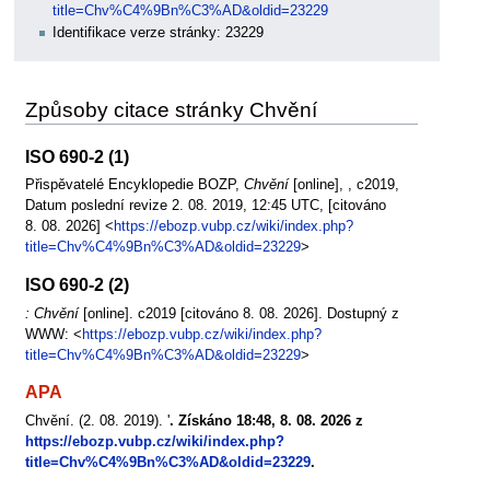
title=Chv%C4%9Bn%C3%AD&oldid=23229
Identifikace verze stránky: 23229
Způsoby citace stránky Chvění
ISO 690-2 (1)
Přispěvatelé Encyklopedie BOZP,
Chvění
[online], , c2019,
Datum poslední revize 2. 08. 2019, 12:45 UTC, [citováno
8. 08. 2026] <
https://ebozp.vubp.cz/wiki/index.php?
title=Chv%C4%9Bn%C3%AD&oldid=23229
>
ISO 690-2 (2)
: Chvění
[online]. c2019 [citováno 8. 08. 2026]. Dostupný z
WWW: <
https://ebozp.vubp.cz/wiki/index.php?
title=Chv%C4%9Bn%C3%AD&oldid=23229
>
APA
Chvění. (2. 08. 2019). '
. Získáno 18:48, 8. 08. 2026 z
https://ebozp.vubp.cz/wiki/index.php?
title=Chv%C4%9Bn%C3%AD&oldid=23229
.