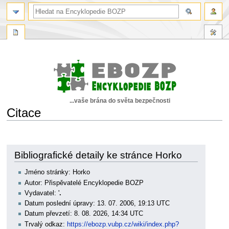
...vaše brána do světa bezpečnosti
Citace
Skočit
Skočit
na
na
navigaci
vyhledávání
Bibliografické detaily ke stránce Horko
Jméno stránky: Horko
Autor: Přispěvatelé Encyklopedie BOZP
Vydavatel: '
.
Datum poslední úpravy: 13. 07. 2006, 19:13 UTC
Datum převzetí: 8. 08. 2026, 14:34 UTC
Trvalý odkaz:
https://ebozp.vubp.cz/wiki/index.php?