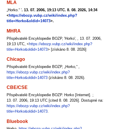
MLA
„Horko.“ '
. 13. 07. 2006, 19:13 UTC. 8. 08. 2026, 14:34
<
https://ebozp.vubp.cz/wiki/index.php?
title=Horko&oldid=14073
>.
MHRA
Přispěvatelé Encyklopedie BOZP, 'Horko',
,
13. 07. 2006,
19:13 UTC, <
https://ebozp.vubp.cz/wiki/index.php?
title=Horko&oldid=14073
> [získáno 8. 08. 2026]
Chicago
Přispěvatelé Encyklopedie BOZP, „Horko,“
,
https://ebozp.vubp.cz/wiki/index.php?
title=Horko&oldid=14073
(získáno 8. 08. 2026).
CBE/CSE
Přispěvatelé Encyklopedie BOZP. Horko [Internet]. ;
13. 07. 2006, 19:13 UTC [cited 8. 08. 2026]. Dostupné na:
https://ebozp.vubp.cz/wiki/index.php?
title=Horko&oldid=14073
.
Bluebook
Horko,
https://ebozp.vubp.cz/wiki/index.php?