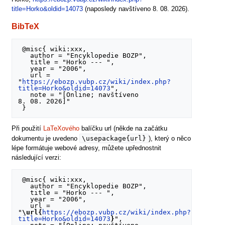
title=Horko&oldid=14073
(naposledy navštíveno 8. 08. 2026).
BibTeX
 @misc{ wiki:xxx,

   author = "Encyklopedie BOZP",

   title = "Horko --- ",

   year = "2006",

   url = 
"
https://ebozp.vubp.cz/wiki/index.php?
title=Horko&oldid=14073
",

   note = "[Online; navštíveno 
8. 08. 2026]"

Při použití
LaTeXového
balíčku url (někde na začátku
\usepackage{url}
dokumentu je uvedeno
), který o něco
lépe formátuje webové adresy, můžete upřednostnit
následující verzi:
 @misc{ wiki:xxx,

   author = "Encyklopedie BOZP",

   title = "Horko --- ",

   year = "2006",

   url = 
"
\url{
https://ebozp.vubp.cz/wiki/index.php?
title=Horko&oldid=14073
}
",
