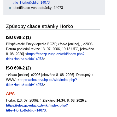
title=Horko&oldid=14073
Identifikace verze stránky: 14073
Způsoby citace stránky Horko
ISO 690-2 (1)
Přispěvatelé Encyklopedie BOZP,
Horko
[online], , c2006,
Datum poslední revize 13. 07. 2006, 19:13 UTC, [citováno
8. 08. 2026] <
https://ebozp.vubp.cz/wiki/index.php?
title=Horko&oldid=14073
>
ISO 690-2 (2)
: Horko
[online]. c2006 [citováno 8. 08. 2026]. Dostupný z
WWW: <
https://ebozp.vubp.cz/wiki/index.php?
title=Horko&oldid=14073
>
APA
Horko. (13. 07. 2006). '
. Získáno 14:34, 8. 08. 2026 z
https://ebozp.vubp.cz/wiki/index.php?
title=Horko&oldid=14073
.