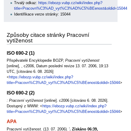
Trvalý odkaz:
https://ebozp.vubp.cz/wiki/index.php?
title=Pracovn%C3%AD_vyt%C3%AD%C5%BEenost&oldid=15044
Identifikace verze stránky: 15044
Způsoby citace stránky Pracovní
vytíženost
ISO 690-2 (1)
Přispěvatelé Encyklopedie BOZP,
Pracovní vytíženost
[online], , c2006, Datum poslední revize 13. 07. 2006, 19:13
UTC, [citováno 6. 08. 2026]
<
https://ebozp.vubp.cz/wiki/index.php?
title=Pracovn%C3%AD_vyt%C3%AD%C5%BEenost&oldid=15044
>
ISO 690-2 (2)
: Pracovní vytíženost
[online]. c2006 [citováno 6. 08. 2026].
Dostupný z WWW: <
https://ebozp.vubp.cz/wiki/index.php?
title=Pracovn%C3%AD_vyt%C3%AD%C5%BEenost&oldid=15044
>
APA
Pracovní vytíženost. (13. 07. 2006). '
. Získáno 06:39,