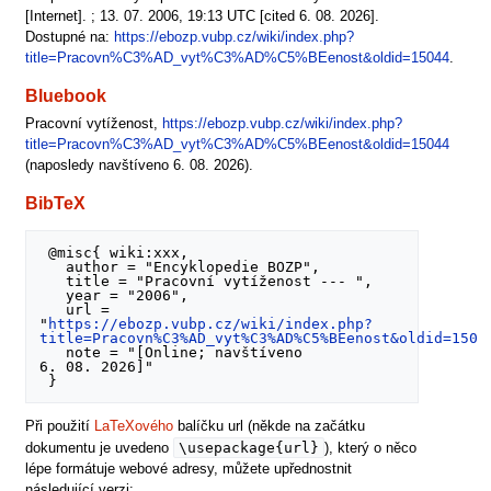
[Internet]. ; 13. 07. 2006, 19:13 UTC [cited 6. 08. 2026].
Dostupné na:
https://ebozp.vubp.cz/wiki/index.php?
title=Pracovn%C3%AD_vyt%C3%AD%C5%BEenost&oldid=15044
.
Bluebook
Pracovní vytíženost,
https://ebozp.vubp.cz/wiki/index.php?
title=Pracovn%C3%AD_vyt%C3%AD%C5%BEenost&oldid=15044
(naposledy navštíveno 6. 08. 2026).
BibTeX
 @misc{ wiki:xxx,

   author = "Encyklopedie BOZP",

   title = "Pracovní vytíženost --- ",

   year = "2006",

   url = 
"
https://ebozp.vubp.cz/wiki/index.php?
title=Pracovn%C3%AD_vyt%C3%AD%C5%BEenost&oldid=1504
   note = "[Online; navštíveno 
6. 08. 2026]"

Při použití
LaTeXového
balíčku url (někde na začátku
\usepackage{url}
dokumentu je uvedeno
), který o něco
lépe formátuje webové adresy, můžete upřednostnit
následující verzi: