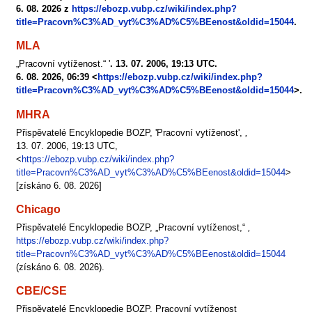
6. 08. 2026 z
https://ebozp.vubp.cz/wiki/index.php?
title=Pracovn%C3%AD_vyt%C3%AD%C5%BEenost&oldid=15044
.
MLA
„Pracovní vytíženost.“ '
. 13. 07. 2006, 19:13 UTC.
6. 08. 2026, 06:39 <
https://ebozp.vubp.cz/wiki/index.php?
title=Pracovn%C3%AD_vyt%C3%AD%C5%BEenost&oldid=15044
>.
MHRA
Přispěvatelé Encyklopedie BOZP, 'Pracovní vytíženost',
,
13. 07. 2006, 19:13 UTC,
<
https://ebozp.vubp.cz/wiki/index.php?
title=Pracovn%C3%AD_vyt%C3%AD%C5%BEenost&oldid=15044
>
[získáno 6. 08. 2026]
Chicago
Přispěvatelé Encyklopedie BOZP, „Pracovní vytíženost,“
,
https://ebozp.vubp.cz/wiki/index.php?
title=Pracovn%C3%AD_vyt%C3%AD%C5%BEenost&oldid=15044
(získáno 6. 08. 2026).
CBE/CSE
Přispěvatelé Encyklopedie BOZP. Pracovní vytíženost