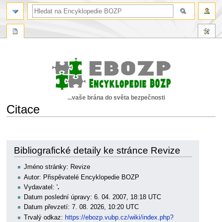
...vaše brána do světa bezpečnosti
Citace
Skočit
Skočit
na
na
navigaci
vyhledávání
Bibliografické detaily ke stránce Revize
Jméno stránky: Revize
Autor: Přispěvatelé Encyklopedie BOZP
Vydavatel: '
.
Datum poslední úpravy: 6. 04. 2007, 18:18 UTC
Datum převzetí: 7. 08. 2026, 10:20 UTC
Trvalý odkaz:
https://ebozp.vubp.cz/wiki/index.php?