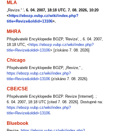
MLA
„Revize.“ '
. 6. 04. 2007, 18:18 UTC. 7. 08. 2026, 10:20
<
https://ebozp.vubp.cz/wiki/index.php?
title=Revize&oldid=13106
>.
MHRA
Přispěvatelé Encyklopedie BOZP, 'Revize',
,
6. 04. 2007,
18:18 UTC, <
https://ebozp.vubp.cz/wiki/index.php?
title=Revize&oldid=13106
> [získáno 7. 08. 2026]
Chicago
Přispěvatelé Encyklopedie BOZP, „Revize,“
,
https://ebozp.vubp.cz/wiki/index.php?
title=Revize&oldid=13106
(získáno 7. 08. 2026).
CBE/CSE
Přispěvatelé Encyklopedie BOZP. Revize [Internet]. ;
6. 04. 2007, 18:18 UTC [cited 7. 08. 2026]. Dostupné na:
https://ebozp.vubp.cz/wiki/index.php?
title=Revize&oldid=13106
.
Bluebook
Revize,
https://ebozp.vubp.cz/wiki/index.php?