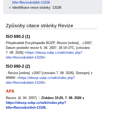
title=Revize&oldid=13106
Identifikace verze stránky: 13106
Způsoby citace stránky Revize
ISO 690-2 (1)
Přispěvatelé Encyklopedie BOZP,
Revize
[online], , c2007,
Datum poslední revize 6. 04. 2007, 18:18 UTC, [citováno
7. 08. 2026] <
https://ebozp.vubp.cz/wiki/index.php?
title=Revize&oldid=13106
>
ISO 690-2 (2)
: Revize
[online]. c2007 [citováno 7. 08. 2026]. Dostupný z
WWW: <
https://ebozp.vubp.cz/wiki/index.php?
title=Revize&oldid=13106
>
APA
Revize. (6. 04. 2007). '
. Získáno 10:20, 7. 08. 2026 z
https://ebozp.vubp.cz/wiki/index.php?
title=Revize&oldid=13106
.