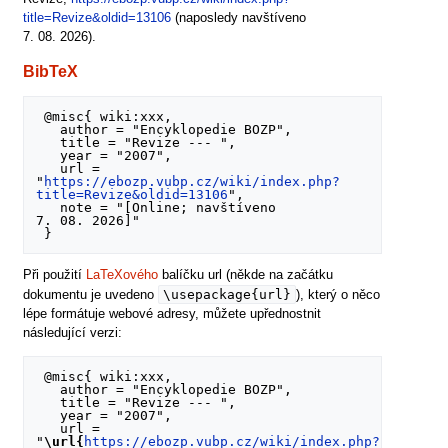
title=Revize&oldid=13106
(naposledy navštíveno
7. 08. 2026).
BibTeX
 @misc{ wiki:xxx,

   author = "Encyklopedie BOZP",

   title = "Revize --- ",

   year = "2007",

   url = 
"
https://ebozp.vubp.cz/wiki/index.php?
title=Revize&oldid=13106
",

   note = "[Online; navštíveno 
7. 08. 2026]"

Při použití
LaTeXového
balíčku url (někde na začátku
\usepackage{url}
dokumentu je uvedeno
), který o něco
lépe formátuje webové adresy, můžete upřednostnit
následující verzi:
 @misc{ wiki:xxx,

   author = "Encyklopedie BOZP",

   title = "Revize --- ",

   year = "2007",

   url = 
"
\url{
https://ebozp.vubp.cz/wiki/index.php?