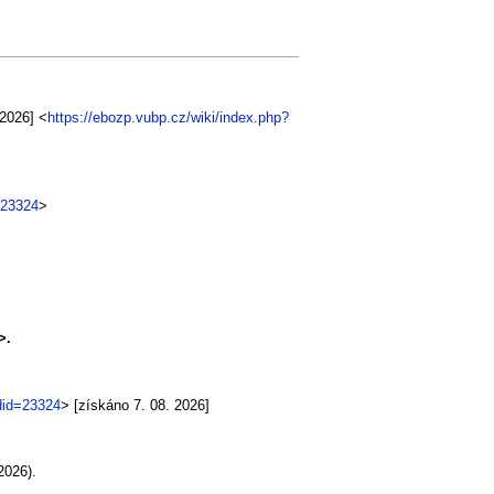
 2026] <
https://ebozp.vubp.cz/wiki/index.php?
=23324
>
>.
ldid=23324
> [získáno 7. 08. 2026]
2026).