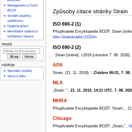
Management a řízení
Způsoby citace stránky Strain
BOZP
Sociální aspekty,
společnost
ISO 690-2 (1)
Hygiena práce
Mimořádné události a
Přispěvatelé Encyklopedie BOZP,
Strain
[onlin
nežádoucí situace
title=Strain&oldid=23324
>
hledat
ISO 690-2 (2)
: Strain
[online]. c2019 [citováno 7. 08. 2026
APA
nástroje
Speciální stránky
Strain. (21. 11. 2019). '
. Získáno 06:01, 7. 08
Verze k tisku
MLA
„Strain.“ '
. 21. 11. 2019, 14:21 UTC. 7. 08. 202
MHRA
Přispěvatelé Encyklopedie BOZP, 'Strain',
,
21.
Chicago
Přispěvatelé Encyklopedie BOZP, „Strain,“
,
h