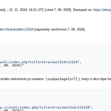
net]. ; 21. 11. 2019, 14:21 UTC [cited 7. 08. 2026]. Dostupné na:
https://eboz
itle=Strain&oldid=23324
(naposledy navštíveno 7. 08. 2026).
/wiki/index.php?title=Strain&oldid=23324
",

\usepackage{url}
 začátku dokumentu je uvedeno
), který o něco lépe 
bp.cz/wiki/index.php?title=Strain&oldid=23324
}
",
