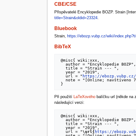
CBE/CSE
Přispěvatelé Encyklopedie BOZP. Strain [Inter
title=Strain&oldid=23324
.
Bluebook
Strain,
https://ebozp.vubp.cz/wiki/index.php?t
BibTeX
 @misc{ wiki:xxx,

   author = "Encyklopedie BOZP",

   title = "Strain --- ",

   year = "2019",

   url = "
https://ebozp.vubp.cz
   note = "[Online; navštíveno 7. 08. 2026]"

Při použití
LaTeXového
balíčku url (někde na
následující verzi:
 @misc{ wiki:xxx,

   author = "Encyklopedie BOZP",

   title = "Strain --- ",

   year = "2019",

   url = "
\url{
https://ebozp.vu
   note = "[Online; navštíveno 7. 08. 2026]"
