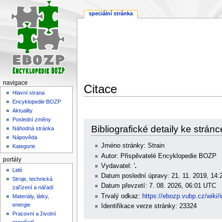
speciální stránka
navigace
Citace
Hlavní strana
Encyklopedie BOZP
Aktuality
Poslední změny
Skočit
Skočit
Bibliografické detaily ke stránc
Náhodná stránka
na
na
Nápověda
navigaci
vyhledávání
Jméno stránky: Strain
Kategorie
Autor: Přispěvatelé Encyklopedie BOZP
portály
Vydavatel: '
.
Lidé
Datum poslední úpravy: 21. 11. 2019, 14
Stroje, technická
Datum převzetí: 7. 08. 2026, 06:01 UTC
zařízení a nářadí
Trvalý odkaz:
https://ebozp.vubp.cz/wiki/
Materiály, látky,
energie
Identifikace verze stránky: 23324
Pracovní a životní
prostředí