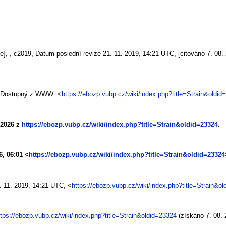
e], , c2019, Datum poslední revize 21. 11. 2019, 14:21 UTC, [citováno 7. 08.
]. Dostupný z WWW: <
https://ebozp.vubp.cz/wiki/index.php?title=Strain&oldid
. 2026 z
https://ebozp.vubp.cz/wiki/index.php?title=Strain&oldid=23324
.
6, 06:01 <
https://ebozp.vubp.cz/wiki/index.php?title=Strain&oldid=23324
 11. 2019, 14:21 UTC, <
https://ebozp.vubp.cz/wiki/index.php?title=Strain&o
ttps://ebozp.vubp.cz/wiki/index.php?title=Strain&oldid=23324
(získáno 7. 08. 