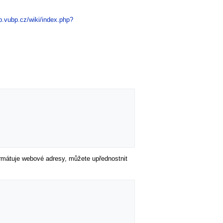
p.vubp.cz/wiki/index.php?
formátuje webové adresy, můžete upřednostnit