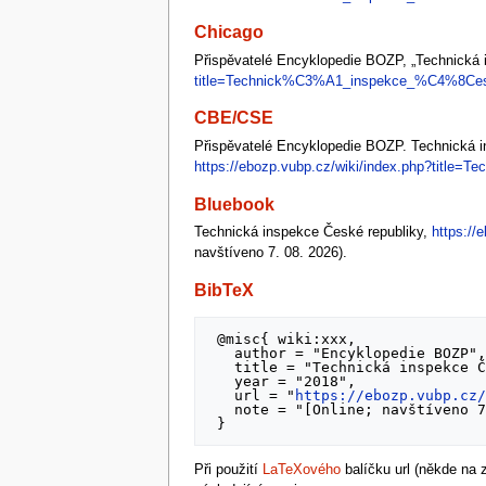
Chicago
Přispěvatelé Encyklopedie BOZP, „Technická 
title=Technick%C3%A1_inspekce_%C4%8Ces
CBE/CSE
Přispěvatelé Encyklopedie BOZP. Technická ins
https://ebozp.vubp.cz/wiki/index.php?tit
Bluebook
Technická inspekce České republiky,
https:/
navštíveno 7. 08. 2026).
BibTeX
 @misc{ wiki:xxx,

   author = "Encyklopedie BOZP",

   title = "Technická inspekce České republiky --- ",

   year = "2018",

   url = "
https://ebozp.vubp.cz
   note = "[Online; navštíveno 7. 08. 2026]"

Při použití
LaTeXového
balíčku url (někde na