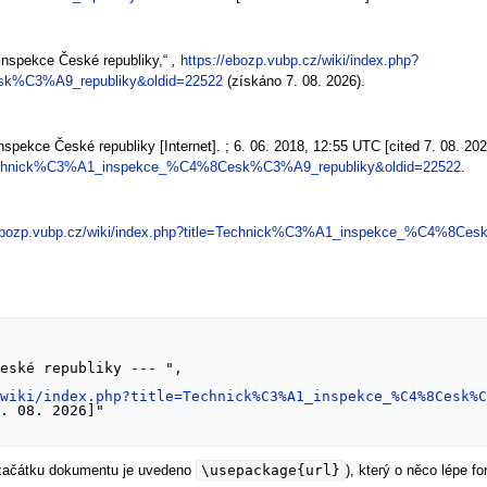
inspekce České republiky,“
,
https://ebozp.vubp.cz/wiki/index.php?
k%C3%A9_republiky&oldid=22522
(získáno 7. 08. 2026).
pekce České republiky [Internet]. ; 6. 06. 2018, 12:55 UTC [cited 7. 08. 20
le=Technick%C3%A1_inspekce_%C4%8Cesk%C3%A9_republiky&oldid=22522
.
/ebozp.vubp.cz/wiki/index.php?title=Technick%C3%A1_inspekce_%C4%8Ce
/wiki/index.php?title=Technick%C3%A1_inspekce_%C4%8Cesk%
\usepackage{url}
 začátku dokumentu je uvedeno
), který o něco lépe 