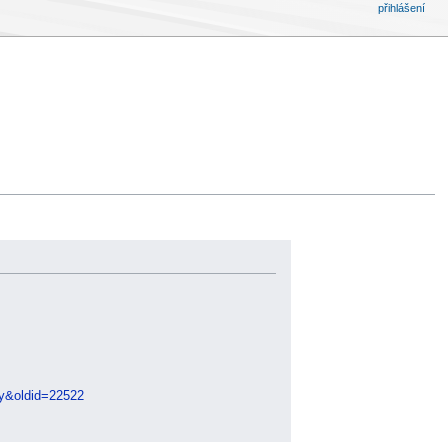
přihlášení
y&oldid=22522