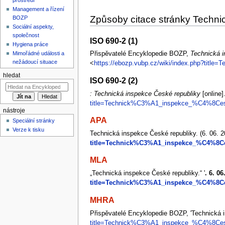
Management a řízení
Způsoby citace stránky Techni
BOZP
Sociální aspekty,
společnost
ISO 690-2 (1)
Hygiena práce
Mimořádné události a
Přispěvatelé Encyklopedie BOZP,
Technická i
nežádoucí situace
<
https://ebozp.vubp.cz/wiki/index.php?ti
hledat
ISO 690-2 (2)
: Technická inspekce České republiky
[online]
title=Technick%C3%A1_inspekce_%C4%8Ces
nástroje
APA
Speciální stránky
Verze k tisku
Technická inspekce České republiky. (6. 06. 20
title=Technick%C3%A1_inspekce_%C4%8C
MLA
„Technická inspekce České republiky.“ '
. 6. 0
title=Technick%C3%A1_inspekce_%C4%8C
MHRA
Přispěvatelé Encyklopedie BOZP, 'Technická 
title=Technick%C3%A1_inspekce_%C4%8Ces