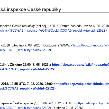
cká inspekce České republiky
nspekce České republiky
[online], , c2018, Datum poslední revize 6. 06. 2018
tle=Technick%C3%A1_inspekce_%C4%8Cesk%C3%A9_republiky&oldid=22522
>
. c2018 [citováno 7. 08. 2026]. Dostupný z WWW: <
https://ebozp.vubp.cz/wik
k%C3%A9_republiky&oldid=22522
>
18). '
. Získáno 23:00, 7. 08. 2026 z
https://ebozp.vubp.cz/wiki/index.php
esk%C3%A9_republiky&oldid=22522
.
6. 2018, 12:55 UTC. 7. 08. 2026, 23:00 <
https://ebozp.vubp.cz/wiki/index.p
esk%C3%A9_republiky&oldid=22522
>.
inspekce České republiky',
,
6. 06. 2018, 12:55 UTC, <
https://ebozp.vubp.cz/
k%C3%A9_republiky&oldid=22522
> [získáno 7. 08. 2026]