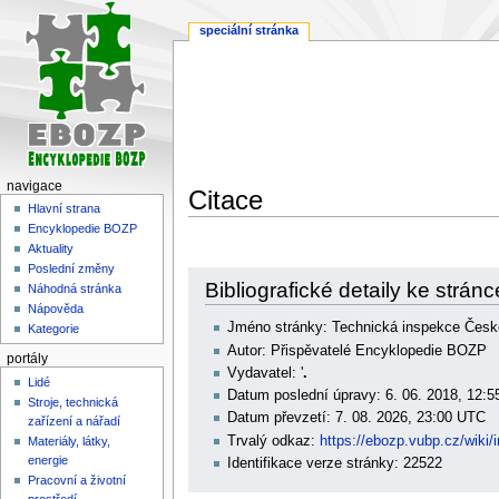
speciální stránka
navigace
Citace
Hlavní strana
Encyklopedie BOZP
Aktuality
Poslední změny
Skočit
Skočit
Bibliografické detaily ke strá
Náhodná stránka
na
na
Nápověda
navigaci
vyhledávání
Jméno stránky: Technická inspekce České
Kategorie
Autor: Přispěvatelé Encyklopedie BOZP
portály
Vydavatel: '
.
Lidé
Datum poslední úpravy: 6. 06. 2018, 12:
Stroje, technická
Datum převzetí: 7. 08. 2026, 23:00 UTC
zařízení a nářadí
Trvalý odkaz:
https://ebozp.vubp.cz/wi
Materiály, látky,
energie
Identifikace verze stránky: 22522
Pracovní a životní
prostředí