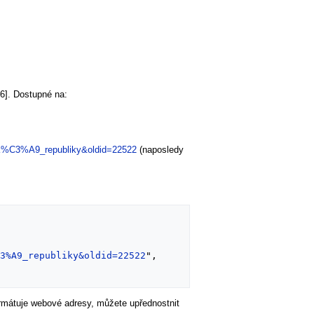
26]. Dostupné na:
sk%C3%A9_republiky&oldid=22522
(naposledy
C3%A9_republiky&oldid=22522
",

formátuje webové adresy, můžete upřednostnit