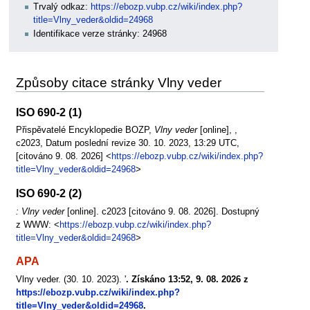
Trvalý odkaz:
https://ebozp.vubp.cz/wiki/index.php?
title=Vlny_veder&oldid=24968
Identifikace verze stránky: 24968
Způsoby citace stránky Vlny veder
ISO 690-2 (1)
Přispěvatelé Encyklopedie BOZP,
Vlny veder
[online], ,
c2023, Datum poslední revize 30. 10. 2023, 13:29 UTC,
[citováno 9. 08. 2026] <
https://ebozp.vubp.cz/wiki/index.php?
title=Vlny_veder&oldid=24968
>
ISO 690-2 (2)
: Vlny veder
[online]. c2023 [citováno 9. 08. 2026]. Dostupný
z WWW: <
https://ebozp.vubp.cz/wiki/index.php?
title=Vlny_veder&oldid=24968
>
APA
Vlny veder. (30. 10. 2023). '
. Získáno 13:52, 9. 08. 2026 z
https://ebozp.vubp.cz/wiki/index.php?
title=Vlny_veder&oldid=24968
.