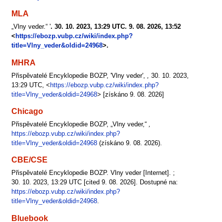
MLA
„Vlny veder.“ '
. 30. 10. 2023, 13:29 UTC. 9. 08. 2026, 13:52
<
https://ebozp.vubp.cz/wiki/index.php?
title=Vlny_veder&oldid=24968
>.
MHRA
Přispěvatelé Encyklopedie BOZP, 'Vlny veder',
,
30. 10. 2023,
13:29 UTC, <
https://ebozp.vubp.cz/wiki/index.php?
title=Vlny_veder&oldid=24968
> [získáno 9. 08. 2026]
Chicago
Přispěvatelé Encyklopedie BOZP, „Vlny veder,“
,
https://ebozp.vubp.cz/wiki/index.php?
title=Vlny_veder&oldid=24968
(získáno 9. 08. 2026).
CBE/CSE
Přispěvatelé Encyklopedie BOZP. Vlny veder [Internet]. ;
30. 10. 2023, 13:29 UTC [cited 9. 08. 2026]. Dostupné na:
https://ebozp.vubp.cz/wiki/index.php?
title=Vlny_veder&oldid=24968
.
Bluebook