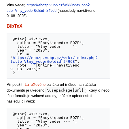
Vlny veder,
https://ebozp.vubp.cz/wiki/index.php?
title=Vlny_veder&oldid=24968
(naposledy navštíveno
9. 08. 2026).
BibTeX
 @misc{ wiki:xxx,

   author = "Encyklopedie BOZP",

   title = "Vlny veder --- ",

   year = "2023",

   url = 
"
https://ebozp.vubp.cz/wiki/index.php?
title=Vlny_veder&oldid=24968
",

   note = "[Online; navštíveno 
9. 08. 2026]"

Při použití
LaTeXového
balíčku url (někde na začátku
\usepackage{url}
dokumentu je uvedeno
), který o něco
lépe formátuje webové adresy, můžete upřednostnit
následující verzi:
 @misc{ wiki:xxx,

   author = "Encyklopedie BOZP",

   title = "Vlny veder --- ",

   year = "2023",

   url = 