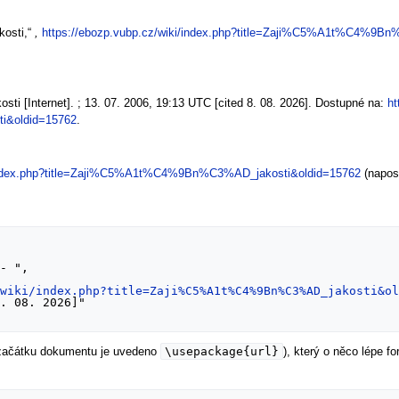
kosti,“
,
https://ebozp.vubp.cz/wiki/index.php?title=Zaji%C5%A1t%C4%9B
sti [Internet]. ; 13. 07. 2006, 19:13 UTC [cited 8. 08. 2026]. Dostupné na:
ht
i&oldid=15762
.
i/index.php?title=Zaji%C5%A1t%C4%9Bn%C3%AD_jakosti&oldid=15762
(naposl
/wiki/index.php?title=Zaji%C5%A1t%C4%9Bn%C3%AD_jakosti&o
\usepackage{url}
 začátku dokumentu je uvedeno
), který o něco lépe 