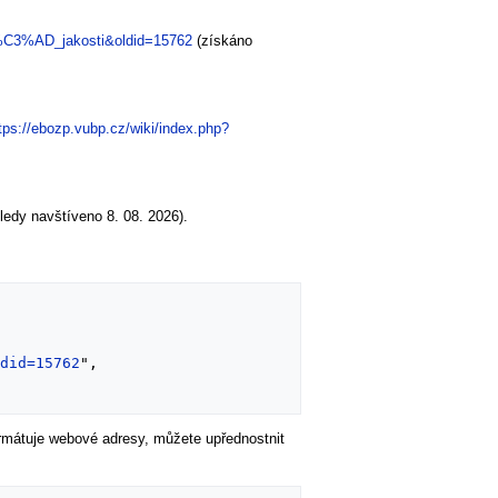
n%C3%AD_jakosti&oldid=15762
(získáno
tps://ebozp.vubp.cz/wiki/index.php?
edy navštíveno 8. 08. 2026).
ldid=15762
",

formátuje webové adresy, můžete upřednostnit