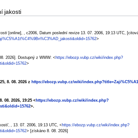
í jakosti
kosti
[online], , c2006, Datum poslední revize 13. 07. 2006, 19:13 UTC, [citov
tle=Zaji%C5%A1t%C4%9Bn%C3%AD_jakosti&oldid=15762
>
. 08. 2026]. Dostupný z WWW: <
https://ebozp.vubp.cz/wiki/index.php?
i&oldid=15762
>
25, 8. 08. 2026 z
https://ebozp.vubp.cz/wiki/index.php?title=Zaji%C
8. 08. 2026, 19:25 <
https://ebozp.vubp.cz/wiki/index.php?
ti&oldid=15762
>.
osti',
,
13. 07. 2006, 19:13 UTC, <
https://ebozp.vubp.cz/wiki/index.php?
i&oldid=15762
> [získáno 8. 08. 2026]