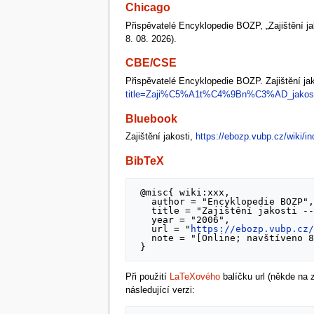
Chicago
Přispěvatelé Encyklopedie BOZP, „Zajištění ja
8. 08. 2026).
CBE/CSE
Přispěvatelé Encyklopedie BOZP. Zajištění jako
title=Zaji%C5%A1t%C4%9Bn%C3%AD_jakost
Bluebook
Zajištění jakosti,
https://ebozp.vubp.cz/wik
BibTeX
 @misc{ wiki:xxx,

   author = "Encyklopedie BOZP",

   title = "Zajištění jakosti --- ",

   year = "2006",

   url = "
https://ebozp.vubp.cz
   note = "[Online; navštíveno 8. 08. 2026]"

Při použití
LaTeXového
balíčku url (někde na
následující verzi: