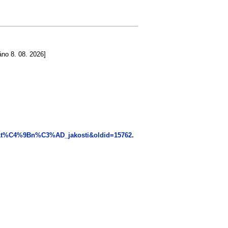
áno 8. 08. 2026]
5%A1t%C4%9Bn%C3%AD_jakosti&oldid=15762
.