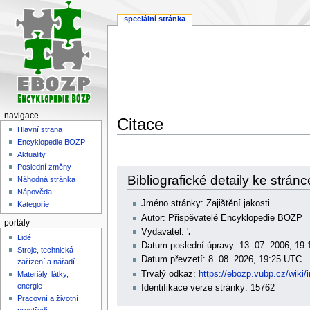
speciální stránka
navigace
Citace
Hlavní strana
Encyklopedie BOZP
Aktuality
Poslední změny
Skočit
Skočit
Bibliografické detaily ke stránc
Náhodná stránka
na
na
Nápověda
navigaci
vyhledávání
Jméno stránky: Zajištění jakosti
Kategorie
Autor: Přispěvatelé Encyklopedie BOZP
portály
Vydavatel: '
.
Lidé
Datum poslední úpravy: 13. 07. 2006, 19
Stroje, technická
Datum převzetí: 8. 08. 2026, 19:25 UTC
zařízení a nářadí
Trvalý odkaz:
https://ebozp.vubp.cz/wi
Materiály, látky,
energie
Identifikace verze stránky: 15762
Pracovní a životní
prostředí