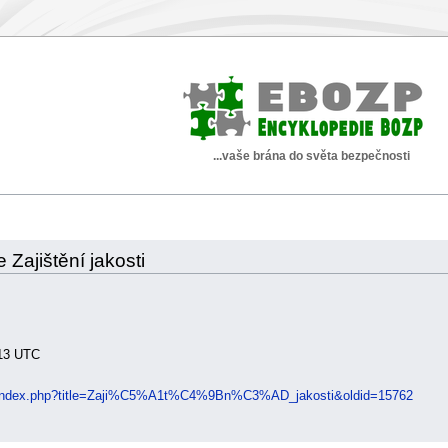
...vaše brána do světa bezpečnosti
e Zajištění jakosti
:13 UTC
ki/index.php?title=Zaji%C5%A1t%C4%9Bn%C3%AD_jakosti&oldid=15762