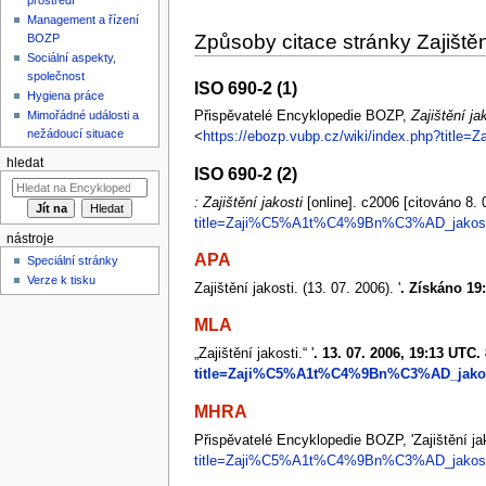
Management a řízení
Způsoby citace stránky Zajištěn
BOZP
Sociální aspekty,
společnost
ISO 690-2 (1)
Hygiena práce
Mimořádné události a
Přispěvatelé Encyklopedie BOZP,
Zajištění ja
nežádoucí situace
<
https://ebozp.vubp.cz/wiki/index.php?ti
hledat
ISO 690-2 (2)
: Zajištění jakosti
[online]. c2006 [citováno 8
title=Zaji%C5%A1t%C4%9Bn%C3%AD_jakost
nástroje
APA
Speciální stránky
Verze k tisku
Zajištění jakosti. (13. 07. 2006). '
. Získáno 19:
MLA
„Zajištění jakosti.“ '
. 13. 07. 2006, 19:13 UTC. 
title=Zaji%C5%A1t%C4%9Bn%C3%AD_jakos
MHRA
Přispěvatelé Encyklopedie BOZP, 'Zajištění jak
title=Zaji%C5%A1t%C4%9Bn%C3%AD_jakost