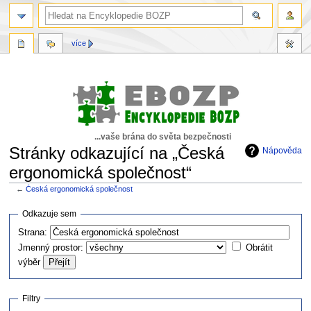
více
...vaše brána do světa bezpečnosti
Stránky odkazující na „Česká
Nápověda
ergonomická společnost“
←
Česká ergonomická společnost
Skočit
Skočit
Odkazuje sem
na
na
Strana:
navigaci
vyhledávání
Jmenný prostor:
Obrátit
výběr
Filtry