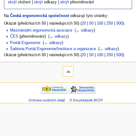
skrýt
vložení |
skrýt
odkazy |
skrýt
přesměrování
Na
Česká ergonomická společnost
odkazují tyto stránky:
Ukázat (předchozích 50 | následujících 50) (
20
|
50
|
100
|
250
|
500
).
Mezinárodní ergonomická asociace
‎
(
← odkazy
)
ČES
(přesměrování) ‎
(
← odkazy
)
Portál:Ergonomie
‎
(
← odkazy
)
Šablona:Portál:Ergonomie/Instituce a organizace
‎
(
← odkazy
)
Ukázat (předchozích 50 | následujících 50) (
20
|
50
|
100
|
250
|
500
).
Ochrana osobních údajů
O Encyklopedie BOZP
.