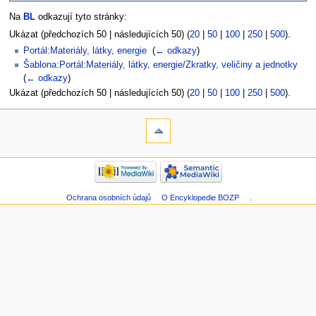
Na
BL
odkazují tyto stránky:
Ukázat (předchozích 50 | následujících 50) (
20
|
50
|
100
|
250
|
500
).
Portál:Materiály, látky, energie
‎
(
← odkazy
)
Šablona:Portál:Materiály, látky, energie/Zkratky, veličiny a jednotky
‎
(
← odkazy
)
Ukázat (předchozích 50 | následujících 50) (
20
|
50
|
100
|
250
|
500
).
Ochrana osobních údajů
O Encyklopedie BOZP
.