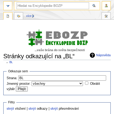
více
...vaše brána do světa bezpečnosti
Stránky odkazující na „BL“
Nápověda
←
BL
Skočit
Skočit
Odkazuje sem
na
na
Strana:
navigaci
vyhledávání
Jmenný prostor:
Obrátit
výběr
Filtry
skrýt
vložení |
skrýt
odkazy |
skrýt
přesměrování