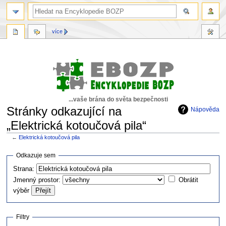
více
...vaše brána do světa bezpečnosti
Stránky odkazující na
Nápověda
„Elektrická kotoučová pila“
←
Elektrická kotoučová pila
Skočit
Skočit
Odkazuje sem
na
na
Strana:
navigaci
vyhledávání
Jmenný prostor:
Obrátit
výběr
Filtry