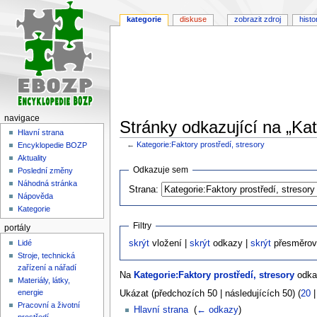
kategorie
diskuse
zobrazit zdroj
histo
navigace
Stránky odkazující na „Kat
Hlavní strana
←
Kategorie:Faktory prostředí, stresory
Encyklopedie BOZP
Aktuality
Skočit
Skočit
Odkazuje sem
Poslední změny
na
na
Náhodná stránka
Strana:
navigaci
vyhledávání
Nápověda
Kategorie
Filtry
portály
Lidé
skrýt
vložení |
skrýt
odkazy |
skrýt
přesměrov
Stroje, technická
zařízení a nářadí
Na
Kategorie:Faktory prostředí, stresory
odkaz
Materiály, látky,
energie
Ukázat (předchozích 50 | následujících 50) (
20
Pracovní a životní
Hlavní strana
‎
(
← odkazy
)
prostředí