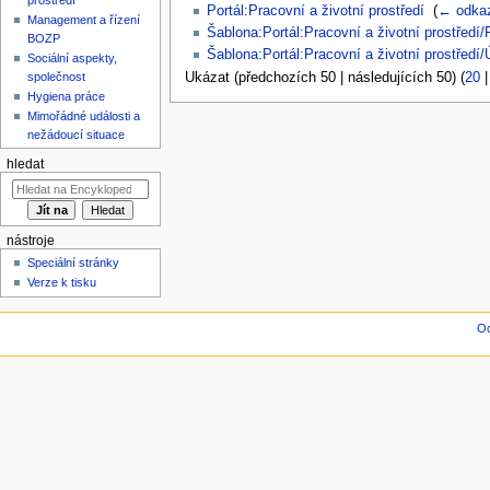
Portál:Pracovní a životní prostředí
‎
(
← odka
Management a řízení
Šablona:Portál:Pracovní a životní prostředí/F
BOZP
Šablona:Portál:Pracovní a životní prostředí
Sociální aspekty,
Ukázat (předchozích 50 | následujících 50) (
20
společnost
Hygiena práce
Mimořádné události a
nežádoucí situace
hledat
nástroje
Speciální stránky
Verze k tisku
Oc