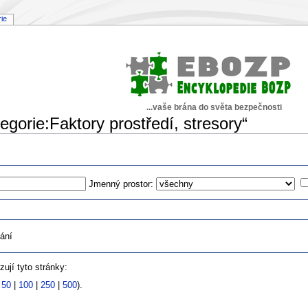
rie
...vaše brána do světa bezpečnosti
egorie:Faktory prostředí, stresory“
Jmenný prostor:
ání
ují tyto stránky:
|
50
|
100
|
250
|
500
).