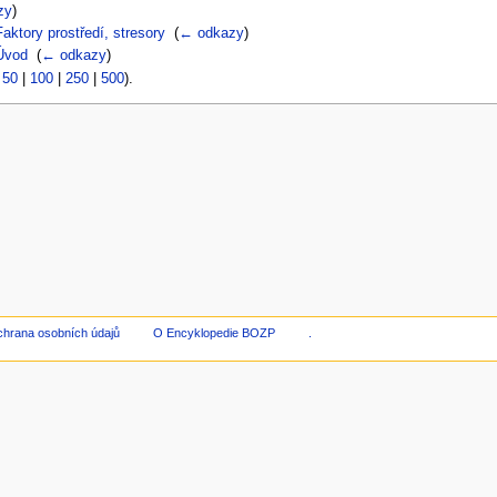
zy
)
aktory prostředí, stresory
‎
(
← odkazy
)
/Úvod
‎
(
← odkazy
)
|
50
|
100
|
250
|
500
).
hrana osobních údajů
O Encyklopedie BOZP
.