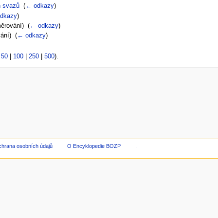
h svazů
‎
(
← odkazy
)
dkazy
)
ěrování) ‎
(
← odkazy
)
ní) ‎
(
← odkazy
)
|
50
|
100
|
250
|
500
).
hrana osobních údajů
O Encyklopedie BOZP
.