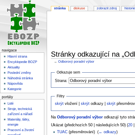
stránka
diskuse
zobrazit zdroj
historie
navigace
Stránky odkazující na „Od
Hlavní strana
←
Odborový poradní výbor
Encyklopedie BOZP
Aktuality
Skočit
Skočit
Odkazuje sem
Poslední změny
na
na
Náhodná stránka
Strana:
navigaci
vyhledávání
Nápověda
Kategorie
Filtry
portály
Lidé
skrýt
vložení |
skrýt
odkazy |
skrýt
přesměrov
Stroje, technická
zařízení a nářadí
Na
Odborový poradní výbor
odkazují tyto strá
Materiály, látky,
energie
Ukázat (předchozích 50 | následujících 50) (
20
Pracovní a životní
TUAC
(přesměrování) ‎
(
← odkazy
)
prostředí