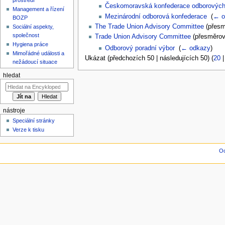
Českomoravská konfederace odborovýc
Management a řízení
Mezinárodní odborová konfederace
‎
(
← o
BOZP
The Trade Union Advisory Committee
(přesm
Sociální aspekty,
společnost
Trade Union Advisory Committee
(přesměrová
Hygiena práce
Odborový poradní výbor
‎
(
← odkazy
)
Mimořádné události a
Ukázat (předchozích 50 | následujících 50) (
20
nežádoucí situace
hledat
nástroje
Speciální stránky
Verze k tisku
Oc