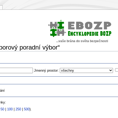
...vaše brána do světa bezpečnosti
borový poradní výbor“
Jmenný prostor:
ání
nky:
|
50
|
100
|
250
|
500
).