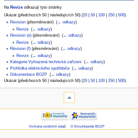
Na
Revize
odkazují tyto stránky:
Ukázat (předchozích 50 | následujících 50) (
20
|
50
|
100
|
250
|
500
).
Revision
(přesměrování) ‎
(
← odkazy
)
Revize
‎
(
← odkazy
)
Revision (e)
(přesměrování) ‎
(
← odkazy
)
Revize
‎
(
← odkazy
)
Révision (f)
(přesměrování) ‎
(
← odkazy
)
Revize
‎
(
← odkazy
)
Kategorie:Vyhrazená technická zařízení
‎
(
← odkazy
)
Prohlídka elektrického spotřebiče
‎
(
← odkazy
)
Dokumentace BOZP
‎
(
← odkazy
)
Ukázat (předchozích 50 | následujících 50) (
20
|
50
|
100
|
250
|
500
).
Ochrana osobních údajů
O Encyklopedie BOZP
.