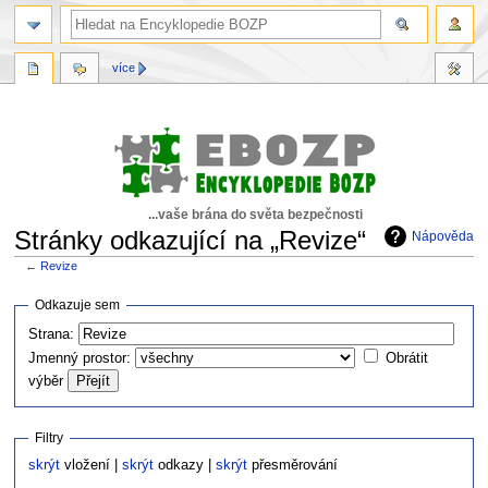
více
...vaše brána do světa bezpečnosti
Stránky odkazující na „Revize“
Nápověda
←
Revize
Skočit
Skočit
Odkazuje sem
na
na
Strana:
navigaci
vyhledávání
Jmenný prostor:
Obrátit
výběr
Filtry
skrýt
vložení |
skrýt
odkazy |
skrýt
přesměrování