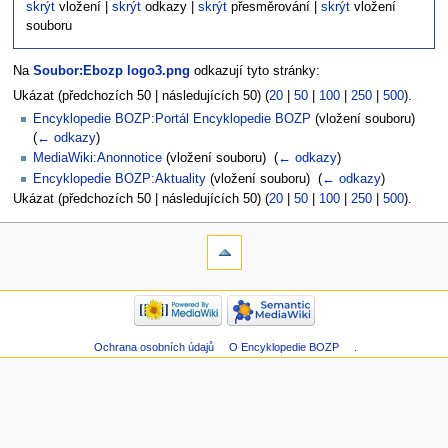
skrýt
vložení |
skrýt
odkazy |
skrýt
přesměrování |
skrýt
vložení
souboru
Na
Soubor:Ebozp logo3.png
odkazují tyto stránky:
Ukázat (předchozích 50 | následujících 50) (
20
|
50
|
100
|
250
|
500
).
Encyklopedie BOZP:Portál Encyklopedie BOZP
(vložení souboru) ‎
(
← odkazy
)
MediaWiki:Anonnotice
(vložení souboru) ‎
(
← odkazy
)
Encyklopedie BOZP:Aktuality
(vložení souboru) ‎
(
← odkazy
)
Ukázat (předchozích 50 | následujících 50) (
20
|
50
|
100
|
250
|
500
).
Ochrana osobních údajů
O Encyklopedie BOZP
.