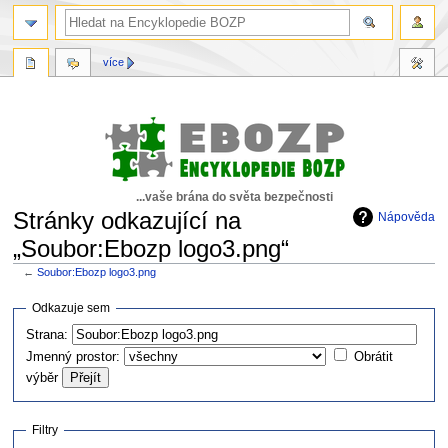
více
...vaše brána do světa bezpečnosti
Stránky odkazující na
Nápověda
„Soubor:Ebozp logo3.png“
←
Soubor:Ebozp logo3.png
Skočit
Skočit
Odkazuje sem
na
na
Strana:
navigaci
vyhledávání
Jmenný prostor:
Obrátit
výběr
Filtry