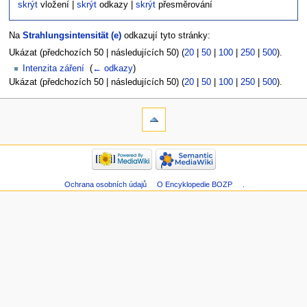
skrýt
vložení |
skrýt
odkazy |
skrýt
přesměrování
Na
Strahlungsintensität (e)
odkazují tyto stránky:
Ukázat (předchozích 50 | následujících 50) (
20
|
50
|
100
|
250
|
500
).
Intenzita záření
‎
(
← odkazy
)
Ukázat (předchozích 50 | následujících 50) (
20
|
50
|
100
|
250
|
500
).
Ochrana osobních údajů
O Encyklopedie BOZP
.