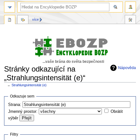
více
...vaše brána do světa bezpečnosti
Stránky odkazující na
Nápověda
„Strahlungsintensität (e)“
←
Strahlungsintensität (e)
Skočit
Skočit
Odkazuje sem
na
na
Strana:
navigaci
vyhledávání
Jmenný prostor:
Obrátit
výběr
Filtry