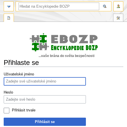
...vaše brána do světa bezpečnosti
Přihlaste se
Skočit
Skočit
Uživatelské jméno
na
na
navigaci
vyhledávání
Heslo
Přihlásit trvale
Přihlásit se