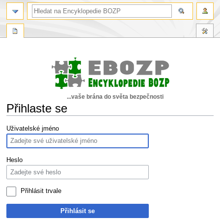
...vaše brána do světa bezpečnosti
Přihlaste se
Skočit
Skočit
Uživatelské jméno
na
na
navigaci
vyhledávání
Heslo
Přihlásit trvale
Přihlásit se