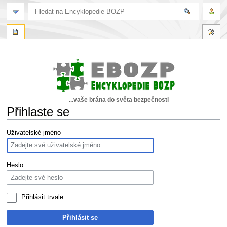
...vaše brána do světa bezpečnosti
Přihlaste se
Skočit
Skočit
Uživatelské jméno
na
na
navigaci
vyhledávání
Heslo
Přihlásit trvale
Přihlásit se