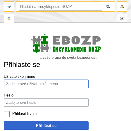
...vaše brána do světa bezpečnosti
Přihlaste se
Skočit
Skočit
Uživatelské jméno
na
na
navigaci
vyhledávání
Heslo
Přihlásit trvale
Přihlásit se