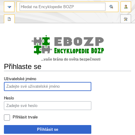
...vaše brána do světa bezpečnosti
Přihlaste se
Skočit
Skočit
Uživatelské jméno
na
na
navigaci
vyhledávání
Heslo
Přihlásit trvale
Přihlásit se