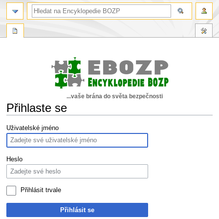
...vaše brána do světa bezpečnosti
Přihlaste se
Skočit
Skočit
Uživatelské jméno
na
na
navigaci
vyhledávání
Heslo
Přihlásit trvale
Přihlásit se