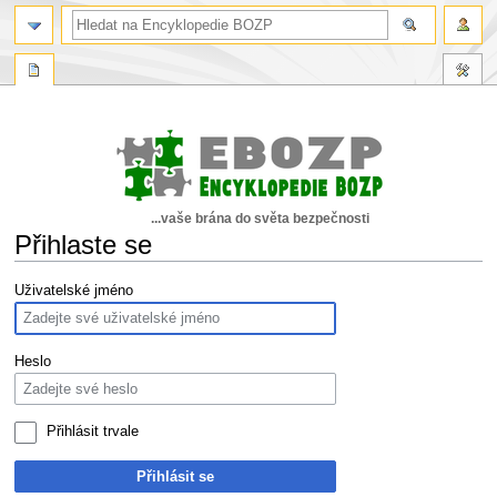
...vaše brána do světa bezpečnosti
Přihlaste se
Skočit
Skočit
Uživatelské jméno
na
na
navigaci
vyhledávání
Heslo
Přihlásit trvale
Přihlásit se