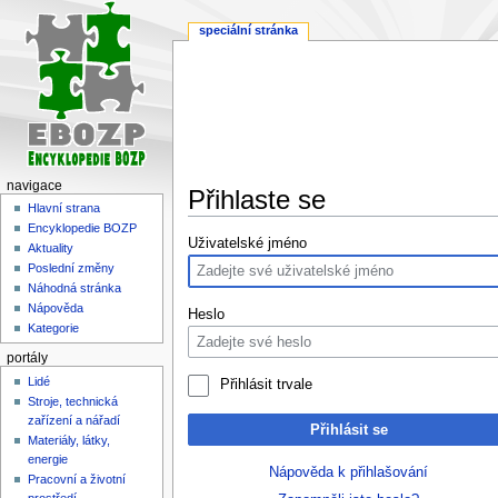
speciální stránka
navigace
Přihlaste se
Hlavní strana
Encyklopedie BOZP
Skočit
Skočit
Uživatelské jméno
Aktuality
na
na
Poslední změny
navigaci
vyhledávání
Náhodná stránka
Nápověda
Heslo
Kategorie
portály
Lidé
Přihlásit trvale
Stroje, technická
zařízení a nářadí
Přihlásit se
Materiály, látky,
energie
Nápověda k přihlašování
Pracovní a životní
prostředí