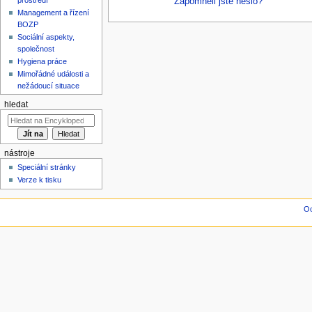
Zapomněli jste heslo?
Management a řízení
BOZP
Sociální aspekty,
společnost
Hygiena práce
Mimořádné události a
nežádoucí situace
hledat
nástroje
Speciální stránky
Verze k tisku
Oc