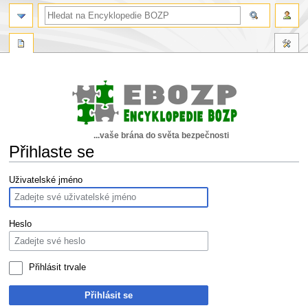
...vaše brána do světa bezpečnosti
Přihlaste se
Skočit
Skočit
Uživatelské jméno
na
na
navigaci
vyhledávání
Heslo
Přihlásit trvale
Přihlásit se