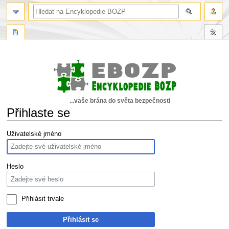
...vaše brána do světa bezpečnosti
Přihlaste se
Skočit
Skočit
Uživatelské jméno
na
na
navigaci
vyhledávání
Heslo
Přihlásit trvale
Přihlásit se