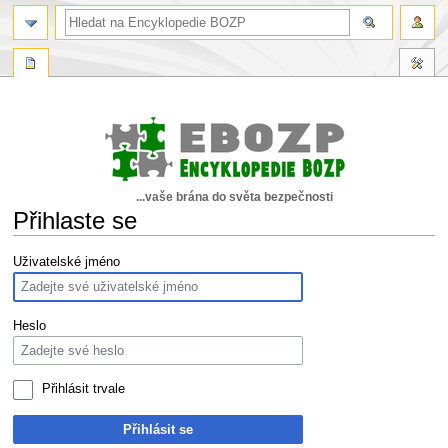
...vaše brána do světa bezpečnosti
Přihlaste se
Skočit
Skočit
Uživatelské jméno
na
na
navigaci
vyhledávání
Heslo
Přihlásit trvale
Přihlásit se