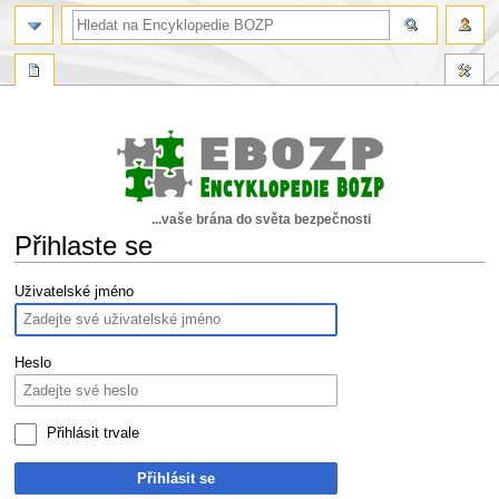
...vaše brána do světa bezpečnosti
Přihlaste se
Skočit
Skočit
Uživatelské jméno
na
na
navigaci
vyhledávání
Heslo
Přihlásit trvale
Přihlásit se