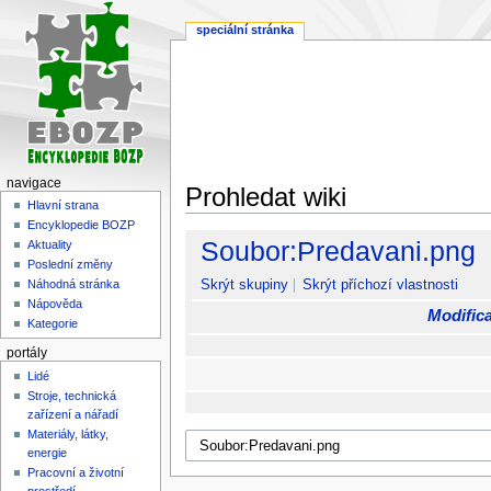
speciální stránka
navigace
Prohledat wiki
Hlavní strana
Encyklopedie BOZP
Skočit
Skočit
Soubor:Predavani.png
Aktuality
na
na
Poslední změny
navigaci
vyhledávání
Skrýt skupiny
Skrýt příchozí vlastnosti
Náhodná stránka
Nápověda
Modifica
Kategorie
portály
Lidé
Stroje, technická
zařízení a nářadí
Materiály, látky,
energie
Pracovní a životní
prostředí