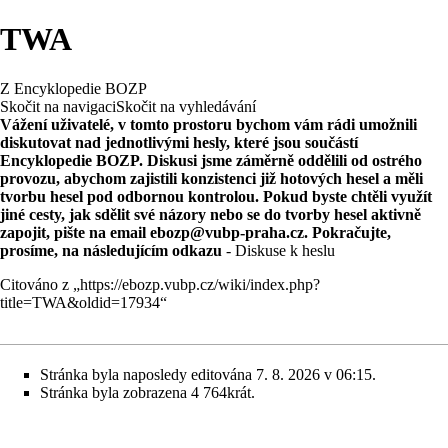
TWA
Z Encyklopedie BOZP
Skočit na navigaci
Skočit na vyhledávání
Vážení uživatelé, v tomto prostoru bychom vám rádi umožnili
diskutovat nad jednotlivými hesly, které jsou součástí
Encyklopedie BOZP. Diskusi jsme záměrně oddělili od ostrého
provozu, abychom zajistili konzistenci již hotových hesel a měli
tvorbu hesel pod odbornou kontrolou. Pokud byste chtěli využít
jiné cesty, jak sdělit své názory nebo se do tvorby hesel aktivně
zapojit, pište na email
ebozp@vubp-praha.cz
. Pokračujte,
prosíme, na následujícím odkazu
-
Diskuse k heslu
Citováno z „
https://ebozp.vubp.cz/wiki/index.php?
title=TWA&oldid=17934
“
Stránka byla naposledy editována 7. 8. 2026 v 06:15.
Stránka byla zobrazena 4 764krát.