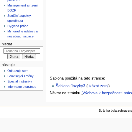
Management a řízení
BOZP
Sociální aspekty,
společnost
Hygiena práce
Mimořádné události a
nežádoucí situace
hledat
nástroje
Odkazuje sem
Související změny
Šablona použitá na této stránce:
Speciální stránky
Šablona:Jazyky3
(
ukázat zdroj
)
Informace o stránce
Návrat na stránku „
Výchova k bezpečnosti prác
Stránka byla zobrazena