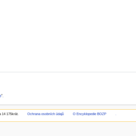
e
“.
 14 175krát.
Ochrana osobních údajů
O Encyklopedie BOZP
.