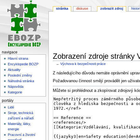
stránka
diskuse
zobrazit zdroj
histor
navigace
Zobrazení zdroje stránky 
Hlavní strana
←
Výchova k bezpečnosti práce
Encyklopedie BOZP
Aktuality
Skočit
Skočit
Z následujícího důvodu nemáte oprávnění upravi
Poslední změny
na
na
Požadovanou činnost smějí provádět jen uživat
Náhodná stránka
navigaci
vyhledávání
Nápověda
Můžete si prohlédnout a zkopírovat zdrojový kód
Kategorie
portály
Lidé
Stroje, technická
zařízení a nářadí
Materiály, látky,
energie
Pracovní a životní
prostředí