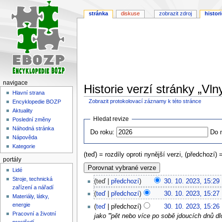
stránka
diskuse
zobrazit zdroj
histori
navigace
Historie verzí stránky „Vln
Hlavní strana
Zobrazit protokolovací záznamy k této stránce
Encyklopedie BOZP
Aktuality
Skočit
Skočit
Hledat revize
Poslední změny
na
na
Náhodná stránka
Do roku:
Do 
navigaci
vyhledávání
Nápověda
Kategorie
(teď) = rozdíly oproti nynější verzi, (předchozí) 
portály
Lidé
Stroje, technická
teď
předchozí
30. 10. 2023, 15:29
‎
zařízení a nářadí
teď
předchozí
30. 10. 2023, 15:27
‎
Materiály, látky,
energie
teď
předchozí
30. 10. 2023, 15:26
‎
Pracovní a životní
jako '''pět nebo více po sobě jdoucích dnů dl
prostředí