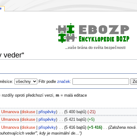
e
...vaše brána do světa bezpečnosti
y veder“
měsíce:
Filtr podle
značek
:
= rozdíly oproti předchozí verzi,
m
= malá editace
Ulmanova
diskuse
příspěvky
‎
5 400 bajtů
-21
Ulmanova
diskuse
příspěvky
‎
5 421 bajtů
+5
Ulmanova
diskuse
příspěvky
‎
5 416 bajtů
+5 416
‎
Založena nová 
ouhotrvajících veder''', kdy je maximální de…“