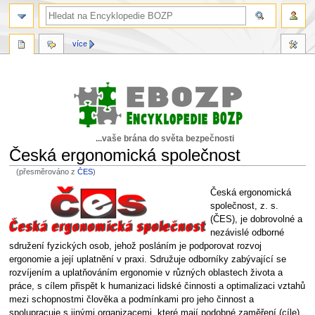
více
...vaše brána do světa bezpečnosti
Česká ergonomická společnost
(přesměrováno z
ČES
)
Skočit
Skočit
Česká ergonomická
na
na
společnost, z. s.
navigaci
vyhledávání
(ČES), je dobrovolné a
nezávislé odborné
sdružení fyzických osob, jehož posláním je podporovat rozvoj
ergonomie a její uplatnění v praxi. Sdružuje odborníky zabývající se
rozvíjením a uplatňováním ergonomie v různých oblastech života a
práce, s cílem přispět k humanizaci lidské činnosti a optimalizaci vztahů
mezi schopnostmi člověka a podmínkami pro jeho činnost a
spolupracuje s jinými organizacemi, které mají podobné zaměření (cíle).