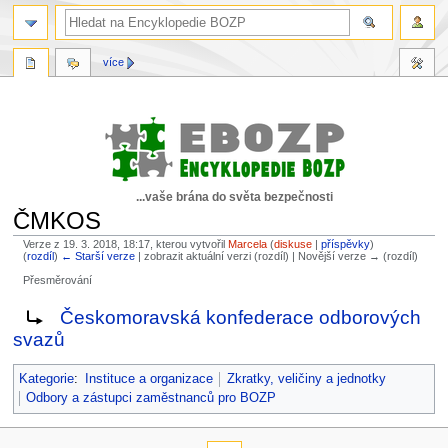
více
...vaše brána do světa bezpečnosti
ČMKOS
Verze z 19. 3. 2018, 18:17, kterou vytvořil
Marcela
(
diskuse
|
příspěvky
)
(
rozdíl
)
← Starší verze
| zobrazit aktuální verzi (rozdíl) | Novější verze → (rozdíl)
Přesměrování
Skočit
Skočit
Přesměrování na:
Českomoravská konfederace odborových
na
na
svazů
navigaci
vyhledávání
Kategorie
:
Instituce a organizace
Zkratky, veličiny a jednotky
Odbory a zástupci zaměstnanců pro BOZP