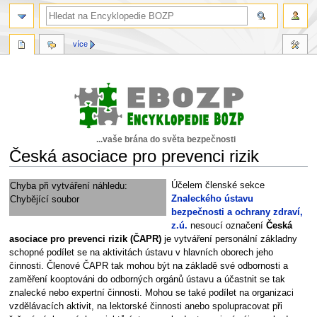
více
...vaše brána do světa bezpečnosti
Česká asociace pro prevenci rizik
Skočit
Skočit
Účelem členské sekce
Chyba při vytváření náhledu:
na
na
Znaleckého ústavu
Chybějící soubor
navigaci
vyhledávání
bezpečnosti a ochrany zdraví,
z.ú.
nesoucí označení
Česká
asociace pro prevenci rizik (ČAPR)
je vytváření personální základny
schopné podílet se na aktivitách ústavu v hlavních oborech jeho
činnosti. Členové ČAPR tak mohou být na základě své odbornosti a
zaměření kooptováni do odborných orgánů ústavu a účastnit se tak
znalecké nebo expertní činnosti. Mohou se také podílet na organizaci
vzdělávacích aktivit, na lektorské činnosti anebo spolupracovat při