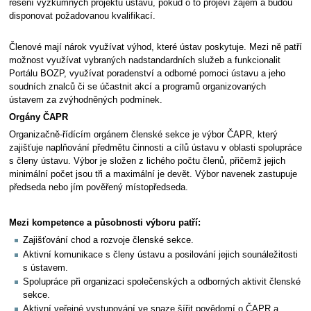
řešení výzkumných projektů ústavu, pokud o to projeví zájem a budou
disponovat požadovanou kvalifikací.
Členové mají nárok využívat výhod, které ústav poskytuje. Mezi ně patří
možnost využívat vybraných nadstandardních služeb a funkcionalit
Portálu BOZP, využívat poradenství a odborné pomoci ústavu a jeho
soudních znalců či se účastnit akcí a programů organizovaných
ústavem za zvýhodněných podmínek.
Orgány ČAPR
Organizačně-řídícím orgánem členské sekce je výbor ČAPR, který
zajišťuje naplňování předmětu činnosti a cílů ústavu v oblasti spolupráce
s členy ústavu. Výbor je složen z lichého počtu členů, přičemž jejich
minimální počet jsou tři a maximální je devět. Výbor navenek zastupuje
předseda nebo jím pověřený místopředseda.
Mezi kompetence a působnosti výboru patří:
Zajišťování chod a rozvoje členské sekce.
Aktivní komunikace s členy ústavu a posilování jejich sounáležitosti
s ústavem.
Spolupráce při organizaci společenských a odborných aktivit členské
sekce.
Aktivní veřejné vystupování ve snaze šířit povědomí o ČAPR a