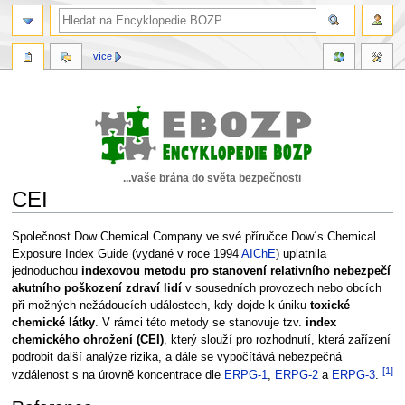
více
...vaše brána do světa bezpečnosti
CEI
Skočit
Skočit
Společnost Dow Chemical Company ve své příručce Dow´s Chemical
na
na
Exposure Index Guide (vydané v roce 1994
AIChE
) uplatnila
navigaci
vyhledávání
jednoduchou
indexovou metodu pro stanovení relativního nebezpečí
akutního poškození zdraví lidí
v sousedních provozech nebo obcích
při možných nežádoucích událostech, kdy dojde k úniku
toxické
chemické látky
. V rámci této metody se stanovuje tzv.
index
chemického ohrožení (CEI)
, který slouží pro rozhodnutí, která zařízení
podrobit další analýze rizika, a dále se vypočítává nebezpečná
[1]
vzdálenost s na úrovně koncentrace dle
ERPG-1
,
ERPG-2
a
ERPG-3
.