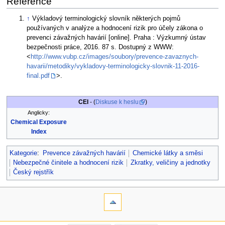
Reference
↑
Výkladový terminologický slovník některých pojmů
používaných v analýze a hodnocení rizik pro účely zákona o
prevenci závažných havárií [online]. Praha : Výzkumný ústav
bezpečnosti práce, 2016. 87 s. Dostupný z WWW:
<
http://www.vubp.cz/images/soubory/prevence-zavaznych-
havarii/metodiky/vykladovy-terminologicky-slovnik-11-2016-
final.pdf
>.
CEI
- (
Diskuse k heslu
)
Anglicky:
Chemical Exposure
Index
Kategorie
:
Prevence závažných havárií
Chemické látky a směsi
Nebezpečné činitele a hodnocení rizik
Zkratky, veličiny a jednotky
Český rejstřík