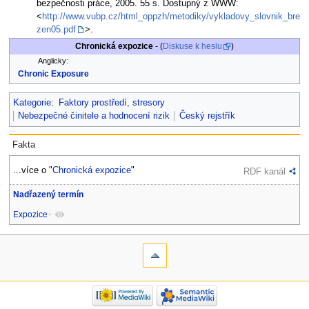
bezpečnosti práce, 2005. 55 s. Dostupný z WWW:
<
http://www.vubp.cz/html_oppzh/metodiky/vykladovy_slovnik_bre
zen05.pdf
>.
Chronická expozice
- (
Diskuse k heslu
)
Anglicky:
Chronic Exposure
Kategorie
:
Faktory prostředí, stresory
Nebezpečné činitele a hodnocení rizik
Český rejstřík
Fakta
...více o "
Chronická expozice
"
RDF kanál
Nadřazený termín
Expozice
+