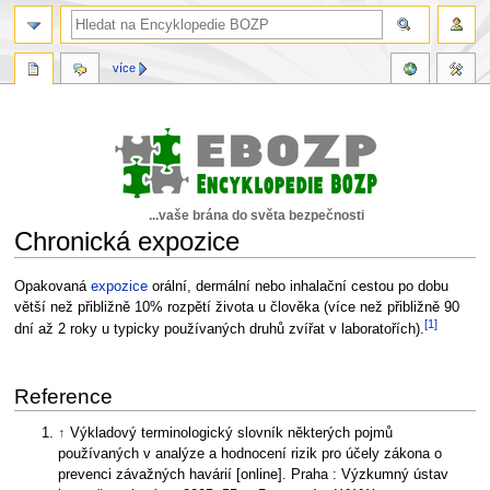
více
...vaše brána do světa bezpečnosti
Chronická expozice
Skočit
Skočit
Opakovaná
expozice
orální, dermální nebo inhalační cestou po dobu
na
na
větší než přibližně 10% rozpětí života u člověka (více než přibližně 90
[1]
navigaci
vyhledávání
dní až 2 roky u typicky používaných druhů zvířat v laboratořích).
Reference
↑
Výkladový terminologický slovník některých pojmů
používaných v analýze a hodnocení rizik pro účely zákona o
prevenci závažných havárií [online]. Praha : Výzkumný ústav