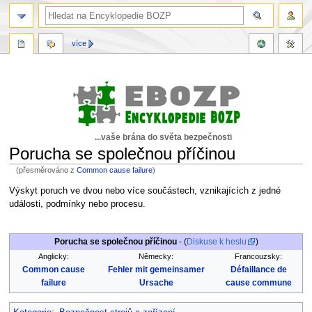
více
...vaše brána do světa bezpečnosti
Porucha se společnou příčinou
(přesměrováno z
Common cause failure
)
Skočit
Skočit
Výskyt poruch ve dvou nebo více součástech, vznikajících z jedné
na
na
události, podmínky nebo procesu.
navigaci
vyhledávání
Porucha se společnou příčinou
- (
Diskuse k heslu
)
Anglicky:
Německy:
Francouzsky:
Common cause
Fehler mit gemeinsamer
Défaillance de
failure
Ursache
cause commune