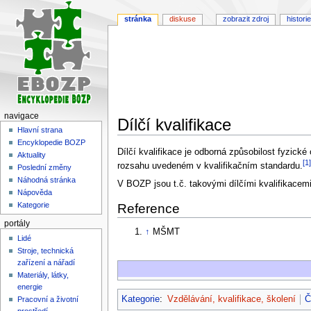
stránka
diskuse
zobrazit zdroj
historie
navigace
Dílčí kvalifikace
Hlavní strana
Encyklopedie BOZP
Skočit
Skočit
Dílčí kvalifikace je odborná způsobilost fyzick
Aktuality
[1]
na
na
rozsahu uvedeném v kvalifikačním standardu.
Poslední změny
navigaci
vyhledávání
Náhodná stránka
V BOZP jsou t.č. takovými dílčími kvalifikacemi
Nápověda
Kategorie
Reference
portály
↑
MŠMT
Lidé
Stroje, technická
zařízení a nářadí
Materiály, látky,
energie
Kategorie
:
Vzdělávání, kvalifikace, školení
Č
Pracovní a životní
prostředí